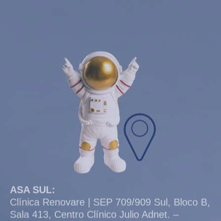
ASA SUL:
Clínica Renovare | SEP 709/909 Sul, Bloco B,
Sala 413, Centro Clínico Julio Adnet. –
Brasília-DF
COMO CHEGAR
ÁGUAS CLARAS:
Clínica Renovare – Ed. DF Plaza Century –
Torre B, Salas 2204/2206 e 2208 – Brasília –