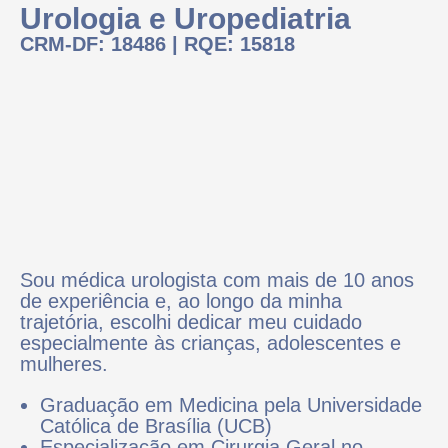
CRM-DF: 18486 | RQE: 15818
Sou médica urologista com mais de 10 anos
de experiência e, ao longo da minha
trajetória, escolhi dedicar meu cuidado
especialmente às crianças, adolescentes e
mulheres.
Graduação em Medicina pela Universidade
Católica de Brasília (UCB)
Especialização em Cirurgia Geral no
Hospital Regional de Sobradinho
Residência Médica em Urologia no Hospital
Universitário Professor Edgard Santos
(UFBA)
Especialização em Uropediatria pela
Sociedade Brasileira de Urologia (SBU)
Fellowship internacional em Urologia
Pediátrica no Children’s Texas Hospital