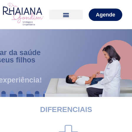
Agende
Te ajudo a cuidar da saúde
urológica dos seus filhos
com carinho e experiência!
DIFERENCIAIS