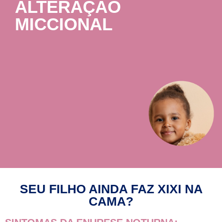
ALTERAÇÃO
MICCIONAL
Incontinência urinária
Infecção urinária
Desfralde
SEU FILHO AINDA FAZ XIXI NA
CAMA?