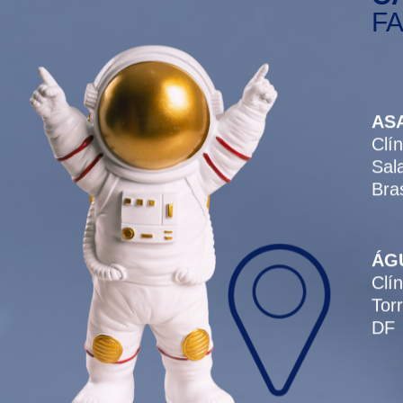
FA
ASA
Clí
Sal
Bra
ÁG
Clí
Tor
DF