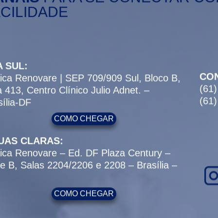
CILIDADE
 SUL:
CO
nica Renovare | SEP 709/909 Sul, Bloco B,
(61
a 413, Centro Clínico Julio Adnet. –
(61
sília-DF
COMO CHEGAR
UAS CLARAS:
nica Renovare – Ed. DF Plaza Century –
re B, Salas 2204/2206 e 2208 – Brasília –
COMO CHEGAR