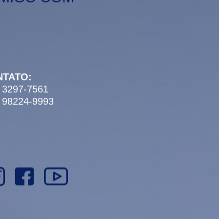
NTATO:
) 3297-7561
) 98224-9993