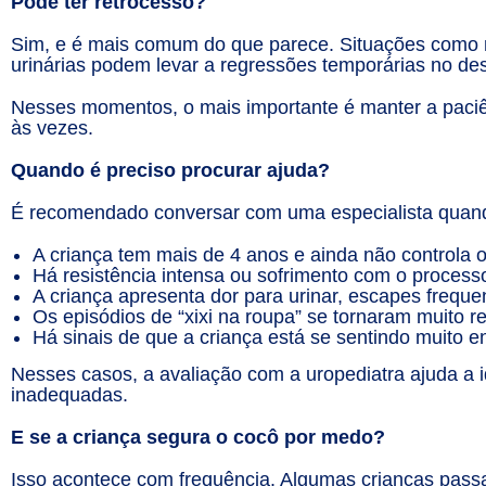
Pode ter retrocesso?
Sim, e é mais comum do que parece. Situações como 
urinárias podem levar a regressões temporárias no des
Nesses momentos, o mais importante é manter a paciênc
às vezes.
Quando é preciso procurar ajuda?
É recomendado conversar com uma especialista quan
A criança tem mais de 4 anos e ainda não controla o 
Há resistência intensa ou sofrimento com o processo
A criança apresenta dor para urinar, escapes freque
Os episódios de “xixi na roupa” se tornaram muito r
Há sinais de que a criança está se sentindo muito e
Nesses casos, a avaliação com a uropediatra ajuda a i
inadequadas.
E se a criança segura o cocô por medo?
Isso acontece com frequência. Algumas crianças pass