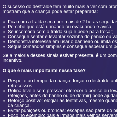
O sucesso do desfralde tem muito mais a ver com pron
mostram que a criança pode estar preparada:
Fica com a fralda seca por mais de 2 horas seguida
Percebe que está urinando ou evacuando e avisa;
Se incomoda com a fralda suja e pede para trocar;
Consegue sentar e levantar sozinha do penico ou v
Demonstra interesse em usar o banheiro ou imita os
Segue comandos simples e consegue esperar um p
Se a maioria desses sinais estiver presente, é um 
incentivo.
O que é mais importante nessa fase?
Respeito ao tempo da criança: forçar o desfralde an
retrocessos.
Rotina leve e sem pressão: oferecer o penico ou lev
refeições, antes do banho ou de dormir) pode ajudar
Reforço positivo: elogiar as tentativas, mesmo quand
da criança.
Evitar punições ou broncas: escapes são parte do p
Foco no exemplo: pais e irmãos mais velhos servem